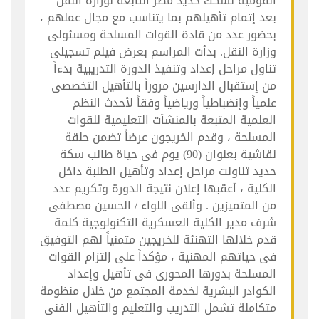
القومية لسكك حديد مصر التابعة لوزارة النقل
بعد إتمام تأهيلهم بما يتناسب مع مجال عملهم ،
بحضور عدد من قادة القوات المسلحة ومسئولى
وزارة النقل. بدأت المراسم بعرض فيلم تسجيلى
تناول مراحل إعداد وتنفيذ الدورة التدريبية بدءاً
من إستقبال الدارسين مروراً بالتأهيل التخصصى
علمياً وإنضباطياً ورياضياً وفقاً لأحدث النظم
العلمية المتبعة بالمنشآت التعليمية للقوات
المسلحة ، وقدم الخريجون عرضاً تضمن حلقة
نقاشية بعنوان (90) يوم فى حياة طالب سكة
حديد تناولت مراحل إعداد وتأهيل الطلبة داخل
الكلية ، أعقبها إعلان نتيجة الدورة وتكريم عدد
من المتميزين . وألقى اللواء / الحسين مصطفى
شرف مدير الكلية العسكرية التكنولوجية كلمة
قدم خلالها التهنئة للخريجين متمنياً لهم التوفيق
فى حياتهم المهنية ، مؤكداً على إلتزام القوات
المسلحة بدورها المحورى فى تأهيل وإعداد
الكوادر البشرية لخدمة المجتمع من خلال منظومة
متكاملة تشمل التدريب والتعليم والتأهيل الفنى