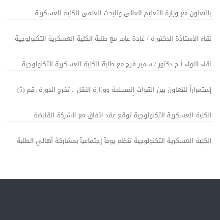
بالتعاون مع وزارة التعليم العالى والبحث العلمى الكلية العسكرية
التكنولوجية تنظم فعاليات إنعقاد الجلسة رقم (12) للمجلس الأعلى للتعليم
التكنولوجى
لقاء الأستاذة الدكتورة / غادة عامر مع طلبة الكلية العسكرية التكنولوجية
ومحاضرة توعية حول مخاطر الأمن السيبراني
لقاء اللواء أ ح دكتور / سمير فرج مع طلبة الكلية العسكرية التكنولوجية
إستمراراً للتعاون بين القوات المسلحة ووزارة النقل .. تخرج الدورة رقم (5)
فنيين سكة حديد بعد إتمام تأهيلهم بالكلية العسكرية التكنولوجية
الكلية العسكرية التكنولوجية توقع عقد إتفاق مع الشركة القابضة
للأكاديمية المصرية لعلوم الطيران وشركة سافز لخدمات الطيران وتطوير
التعليم
الكلية العسكرية التكنولوجية تنظم يومآ إجتماعيآ بمشاركة أهالي الطلبة
بالكلية العسكرية التكنولوجيـة إحتفالآ بعيد الميلاد المجيد