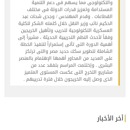
والتكنولوجى مما يسهم فى دعم التنمية
المستدامة وتعزيز قدرات الدولة فى مختلف
القطاعات . وقدم المهندس / وجدى شحات عبد
الحكيم نائب وزير النقل خلال كلمته الشكر للكلية
العسكرية التكنولوجية لتدريب وتأهيل الخريجين
وفقاً لأحدث النظم التدريبية الحديثة ، مشيراً إلى
أهمية الدورة التى تأتى إستمراراً لتنفيذ الخطة
الشاملة لتطوير سكك حديد مصر والتى ترتكز
على العديد من المحاور أهمها الإهتمام بالعنصر
البشرى . وإختتمت المراسم بتفقد عدد من
مشاريع التخرج التى عكست المستوى المتميز
الذى وصل إليه الخريجون خلال فترة تدريبهم .
أخر الأخبار